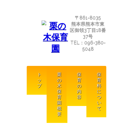
〒861-8035
熊本県熊本市東
区御領3丁目18番
37号
TEL：096-380-
5048
ト
栗
保
保
ッ
の
育
育
プ
木
の
料
保
内
に
育
容
つ
園
い
概
て
要