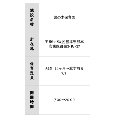
施
設
栗の木保育園
名
称
所
〒861-8035 熊本県熊本
在
市東区御領3-18-37
地
保
育
54名（4ヶ月〜就学前ま
定
で）
員
開
園
7:00〜20:00
時
間